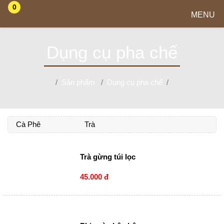
0
MENU
Dụng cụ pha chế
Sản phẩm
Dụng cụ pha chế
Cà Phê
Trà
Trà gừng túi lọc
45.000 đ