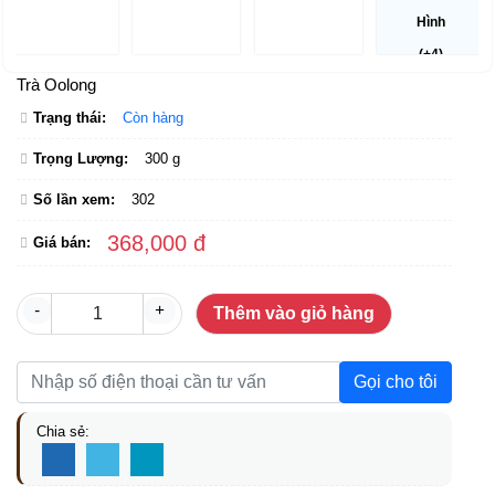
Hình
(+4)
Trà Oolong
Trạng thái:
Còn hàng
Trọng Lượng:
300 g
Số lần xem:
302
368,000 đ
Giá bán:
-
+
Thêm vào giỏ hàng
Gọi cho tôi
Chia sẻ: