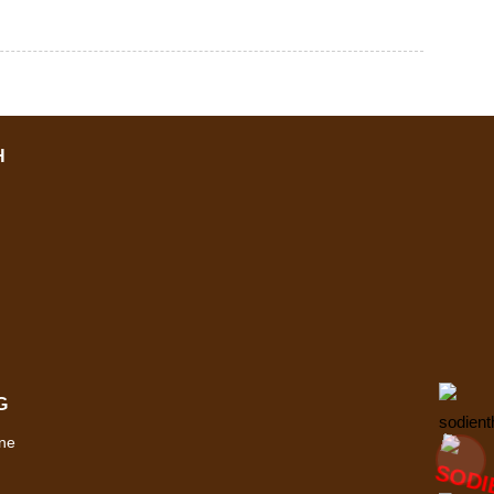
H
G
ne