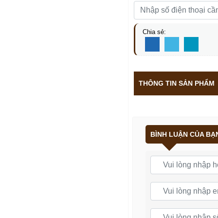
Chia sẻ:
THÔNG TIN SẢN PHẨM
BÌNH LUẬN CỦA BẠ