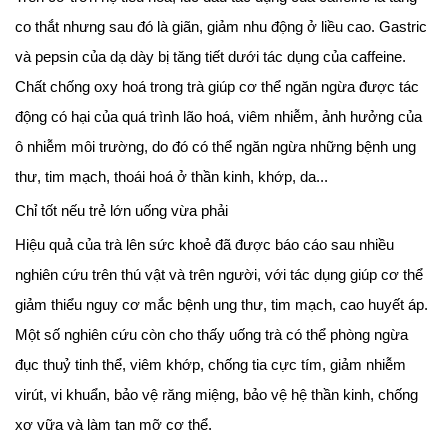
co thắt nhưng sau đó là giãn, giảm nhu động ở liều cao. Gastric
và pepsin của dạ dày bị tăng tiết dưới tác dụng của caffeine.
Chất chống oxy hoá trong trà giúp cơ thể ngăn ngừa được tác
động có hại của quá trình lão hoá, viêm nhiễm, ảnh hưởng của
ô nhiễm môi trường, do đó có thể ngăn ngừa những bệnh ung
thư, tim mạch, thoái hoá ở thần kinh, khớp, da...
Chỉ tốt nếu trẻ lớn uống vừa phải
Hiệu quả của trà lên sức khoẻ đã được báo cáo sau nhiều
nghiên cứu trên thú vật và trên người, với tác dụng giúp cơ thể
giảm thiểu nguy cơ mắc bệnh ung thư, tim mạch, cao huyết áp.
Một số nghiên cứu còn cho thấy uống trà có thể phòng ngừa
đục thuỷ tinh thể, viêm khớp, chống tia cực tím, giảm nhiễm
virút, vi khuẩn, bảo vệ răng miệng, bảo vệ hệ thần kinh, chống
xơ vữa và làm tan mỡ cơ thể.