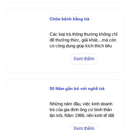
Chữa bệnh bằng trà
Các loại trà thông thường không chỉ
để thưởng thức, giải khát....mà còn
có công dụng giúp kích thích tiêu
hóa, lợi tiêu hóa, lợi tiểu và trị liệu
nhiều chứng bệnh.
Xem thêm
50 Năm gắn bó với nghề trà
Những năm đầu, việc kinh doanh
trà của gia đình ông cứ bình thản
lặn trôi, Năm 1988, nền kinh tế đất
nước mơ cửa, ông khuếch trương
cơ sở sản xuất, mở rộng mặt bằng,
Xem thêm