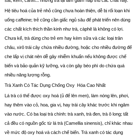
sắt, kẽm, canxi... nhưng trà lại làm giảm hấp thu các chất này.
Hệ tiêu hoá của trẻ nhỏ cũng chưa hoàn thiện, dễ bị rối loạn khi
uống caffeine; trẻ cũng cần giấc ngủ sâu để phát triển nên dùng
các chất kích thích thần kinh như trà, càphê là không có lợi.
Chưa kể, trà dùng cho trẻ em hay kèm sữa và các loại trân
châu, xirô trái cây chứa nhiều đường, hoặc cho nhiều đường để
che lấp vị chát nên dễ gây nhiễm khuẩn nếu không được chế
biến và bảo quản kỹ lưỡng, và còn gây béo phì do chứa quá
nhiều năng lượng rỗng.
Trà Xanh Có Tác Dụng Chống Oxy Hóa Cao Nhất
Lá trà có thể được oxy hoá (ủ để lên men), làm nóng lên, phơi,
hay thêm vào cỏ, hoa, gia vị, hay trái cây khác trước khi ngâm
vào nước. Có ba loại trà chính: trà xanh, trà đen, trà ô long; tất
cả đều có nguồn gốc từ lá trà (Camellia sinensis), chỉ khác nhau
về mức độ oxy hoá và cách chế biến. Trà xanh có tác dụng