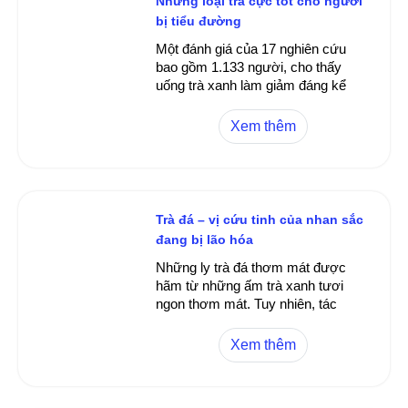
Những loại trà cực tốt cho người
bị tiểu đường
Một đánh giá của 17 nghiên cứu
bao gồm 1.133 người, cho thấy
uống trà xanh làm giảm đáng kể
lượng đường trong máu và huyết
sắc tố A1c - một dấu hiệu kiểm soát
Xem thêm
lượng đường trong máu trong dài
hạn, theo Health Line.
Trà đá – vị cứu tinh của nhan sắc
đang bị lão hóa
Những ly trà đá thơm mát được
hãm từ những ấm trà xanh tươi
ngon thơm mát. Tuy nhiên, tác
dụng của trà đá không chỉ dừng lại
ở giải khát. Những tinh chất có
Xem thêm
trong trà ảnh hưởng một cách rất
tích cực tới sức khỏe.