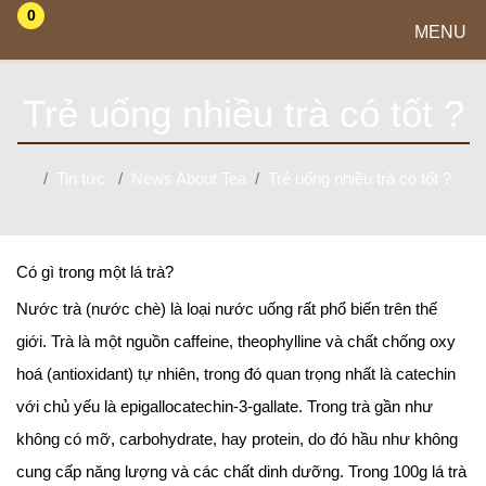
0
MENU
Trẻ uống nhiều trà có tốt ?
Tin tức
News About Tea
Trẻ uống nhiều trà có tốt ?
Có gì trong một lá trà?
Nước trà (nước chè) là loại nước uống rất phổ biến trên thế
giới. Trà là một nguồn caffeine, theophylline và chất chống oxy
hoá (antioxidant) tự nhiên, trong đó quan trọng nhất là catechin
với chủ yếu là epigallocatechin-3-gallate. Trong trà gần như
không có mỡ, carbohydrate, hay protein, do đó hầu như không
cung cấp năng lượng và các chất dinh dưỡng. Trong 100g lá trà