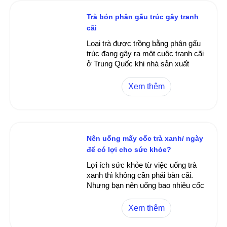
Trà bón phân gấu trúc gây tranh
cãi
Loại trà được trồng bằng phân gấu
trúc đang gây ra một cuộc tranh cãi
ở Trung Quốc khi nhà sản xuất
muốn xác lập kỷ lục đây là loại trà
đắt nhất thế giới. >200 USD một
Xem thêm
tách trà
Nên uống mấy cốc trà xanh/ ngày
để có lợi cho sức khỏe?
Lợi ích sức khỏe từ việc uống trà
xanh thì không cần phải bàn cãi.
Nhưng bạn nên uống bao nhiêu cốc
trà xanh/ ngày để có lợi nhất cho
sức khỏe thì nhiều người hẳn chưa
Xem thêm
biết.