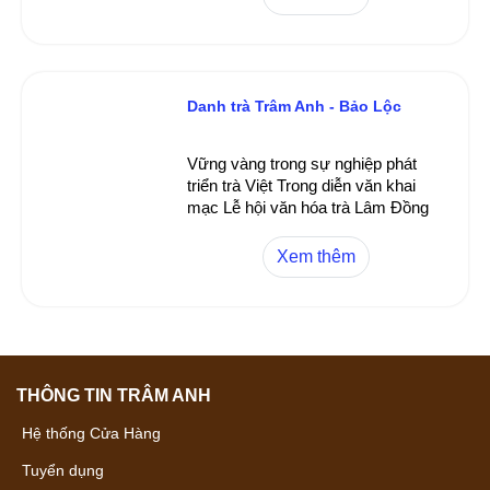
ngay gần bến xe, đón khách thập
phương đi du lịch Bảo Lộc dừng
chân ghé quán ông thưởng thức trà
Danh trà Trâm Anh - Bảo Lộc
Vững vàng trong sự nghiệp phát
triển trà Việt Trong diễn văn khai
mạc Lễ hội văn hóa trà Lâm Đồng
lần 3 năm 2010 vừa qua tại Bảo
Lộc - Lâm Đồng
Xem thêm
THÔNG TIN TRÂM ANH
Hệ thống Cửa Hàng
Tuyển dụng