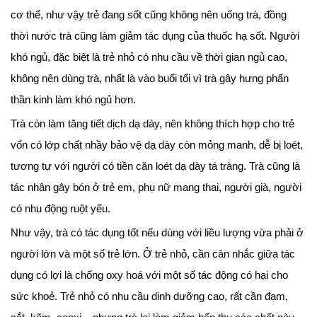
cơ thể, như vậy trẻ đang sốt cũng không nên uống trà, đồng
thời nước trà cũng làm giảm tác dụng của thuốc hạ sốt. Người
khó ngủ, đặc biệt là trẻ nhỏ có nhu cầu về thời gian ngủ cao,
không nên dùng trà, nhất là vào buổi tối vì trà gây hưng phấn
thần kinh làm khó ngủ hơn.
Trà còn làm tăng tiết dịch dạ dày, nên không thích hợp cho trẻ
vốn có lớp chất nhầy bảo vệ dạ dày còn mỏng manh, dễ bị loét,
tương tự với người có tiền căn loét dạ dày tá tràng. Trà cũng là
tác nhân gây bón ở trẻ em, phụ nữ mang thai, người già, người
có nhu động ruột yếu.
Như vậy, trà có tác dụng tốt nếu dùng với liều lượng vừa phải ở
người lớn và một số trẻ lớn. Ở trẻ nhỏ, cần cân nhắc giữa tác
dụng có lợi là chống oxy hoá với một số tác động có hại cho
sức khoẻ. Trẻ nhỏ có nhu cầu dinh dưỡng cao, rất cần đạm,