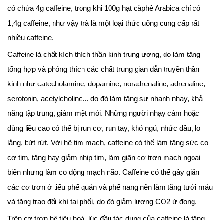
có chứa 4g caffeine, trong khi 100g hạt càphê Arabica chỉ có
1,4g caffeine, như vậy trà là một loại thức uống cung cấp rất
nhiều caffeine.
Caffeine là chất kích thích thần kinh trung ương, do làm tăng
tổng hợp và phóng thích các chất trung gian dẫn truyền thần
kinh như catecholamine, dopamine, noradrenaline, adrenaline,
serotonin, acetylcholine... do đó làm tăng sự nhanh nhạy, khả
năng tập trung, giảm mệt mỏi. Những người nhạy cảm hoặc
dùng liều cao có thể bị run cơ, run tay, khó ngủ, nhức đầu, lo
lắng, bứt rứt. Với hệ tim mạch, caffeine có thể làm tăng sức co
cơ tim, tăng hay giảm nhịp tim, làm giãn cơ trơn mạch ngoại
biên nhưng làm co động mạch não. Caffeine có thể gây giãn
các cơ trơn ở tiểu phế quản và phế nang nên làm tăng tưới máu
và tăng trao đổi khí tại phổi, do đó giảm lượng CO2 ứ đọng.
Trên cơ trơn hệ tiêu hoá, lúc đầu tác dụng của caffeine là tăng