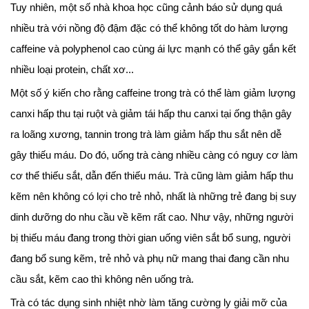
Tuy nhiên, một số nhà khoa học cũng cảnh báo sử dụng quá
nhiều trà với nồng độ đậm đặc có thể không tốt do hàm lượng
caffeine và polyphenol cao cùng ái lực mạnh có thể gây gắn kết
nhiều loại protein, chất xơ...
Một số ý kiến cho rằng caffeine trong trà có thể làm giảm lượng
canxi hấp thu tại ruột và giảm tái hấp thu canxi tại ống thận gây
ra loãng xương, tannin trong trà làm giảm hấp thu sắt nên dễ
gây thiếu máu. Do đó, uống trà càng nhiều càng có nguy cơ làm
cơ thể thiếu sắt, dẫn đến thiếu máu. Trà cũng làm giảm hấp thu
kẽm nên không có lợi cho trẻ nhỏ, nhất là những trẻ đang bị suy
dinh dưỡng do nhu cầu về kẽm rất cao. Như vậy, những người
bị thiếu máu đang trong thời gian uống viên sắt bổ sung, người
đang bổ sung kẽm, trẻ nhỏ và phụ nữ mang thai đang cần nhu
cầu sắt, kẽm cao thì không nên uống trà.
Trà có tác dụng sinh nhiệt nhờ làm tăng cường ly giải mỡ của